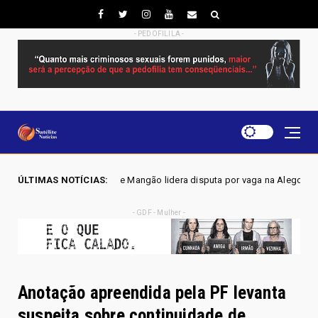
- PEDOFILILA -
lene Mangão lidera disputa por vaga na Alego em Novo Gama, aponta pes
ÚLTIMAS NOTÍCIAS:
- GDF - Mulher -
Anotação apreendida pela PF levanta
suspeita sobre continuidade de