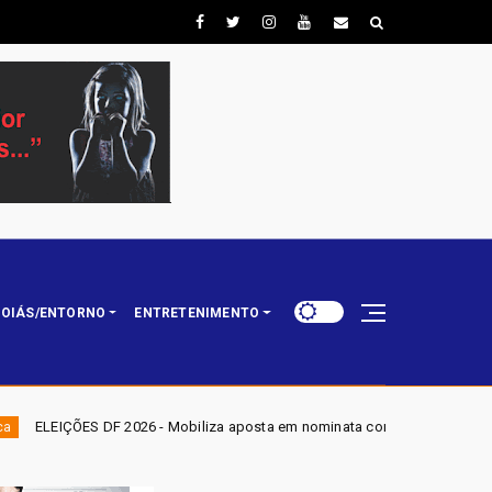
OIÁS/ENTORNO
ENTRETENIMENTO
 Mobiliza aposta em nominata completa e mira eleger três deputados distr