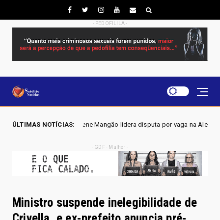
- PEDOFILILA -
ene Mangão lidera disputa por vaga na Alego em Novo Gama, aponta pesqu
ÚLTIMAS NOTÍCIAS:
- GDF - Mulher -
Ministro suspende inelegibilidade de
Crivella, e ex-prefeito anuncia pré-