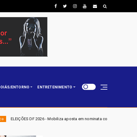
OIÁS/ENTORNO
ENTRETENIMENTO
- Mobiliza aposta em nominata completa e mira eleger três deputados dist