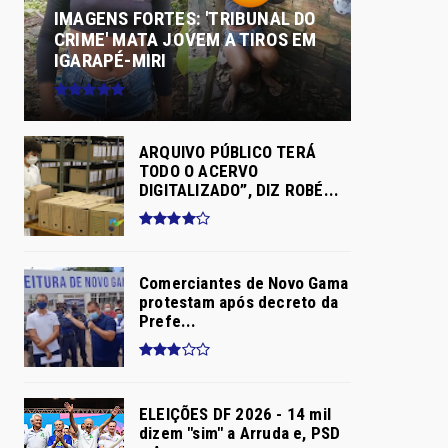
IMAGENS FORTES: 'TRIBUNAL DO
CRIME' MATA JOVEM A TIROS EM
IGARAPÉ-MIRI
ARQUIVO PÚBLICO TERÁ
TODO O ACERVO
DIGITALIZADO”, DIZ ROBÉ...
Comerciantes de Novo Gama
protestam após decreto da
Prefe...
ELEIÇÕES DF 2026 - 14 mil
dizem "sim" a Arruda e, PSD