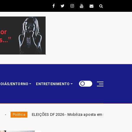
OIÁS/ENTORNO
ENTRETENIMENTO
 DF 2026 - Mobiliza aposta em nominata completa e mira eleger três deput