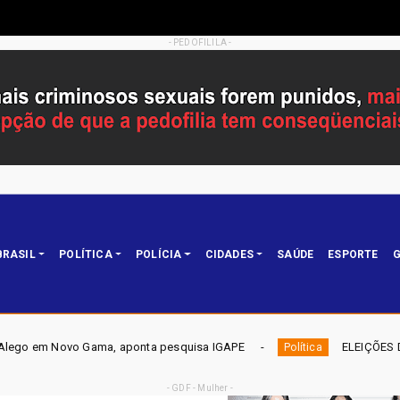
- PEDOFILILA -
BRASIL
POLÍTICA
POLÍCIA
CIDADES
SAÚDE
ESPORTE
G
aponta pesquisa IGAPE
ELEIÇÕES DF 2026 - Mobiliza apost
Política
- GDF - Mulher -