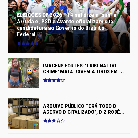
ELEIÇÕES DF 2026 - 14 mil dizem "sim" a
Arruda e, PSD e Avante oficializam sua
candidatura ao Governo do Distrito
Federal
IMAGENS FORTES: 'TRIBUNAL DO
CRIME' MATA JOVEM A TIROS EM ...
ARQUIVO PÚBLICO TERÁ TODO O
ACERVO DIGITALIZADO”, DIZ ROBÉ...