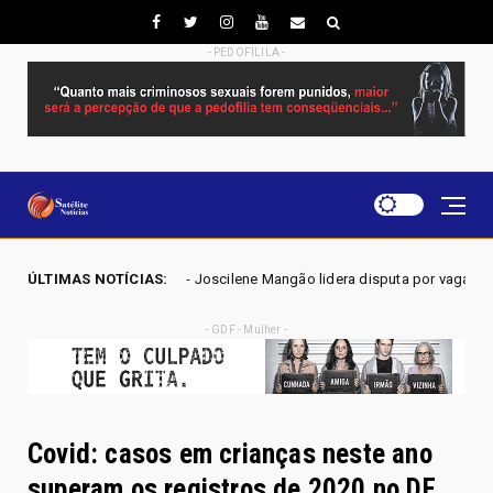
- PEDOFILILA -
26 - Joscilene Mangão lidera disputa por vaga na Alego em Novo Gama, a
ÚLTIMAS NOTÍCIAS:
- GDF - Mulher -
Covid: casos em crianças neste ano
superam os registros de 2020 no DF