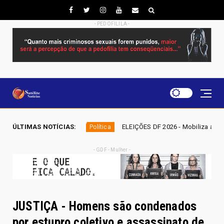
- PEDOFILILA -
ÚLTIMAS NOTÍCIAS:
ELEIÇÕES DF 2026 - Mobiliza aposta em nominata complet
Política
- GDF - Mulher -
JUSTIÇA - Homens são condenados
por estupro coletivo e assassinato de