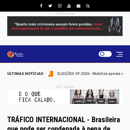
- PEDOFILILA -
ÚLTIMAS NOTÍCIAS:
ELEIÇÕES DF 2026 - Mobiliza aposta em nominata completa e mira 
lítica
- GDF - Mulher -
TRÁFICO INTERNACIONAL - Brasileira
que pode ser condenada à pena de