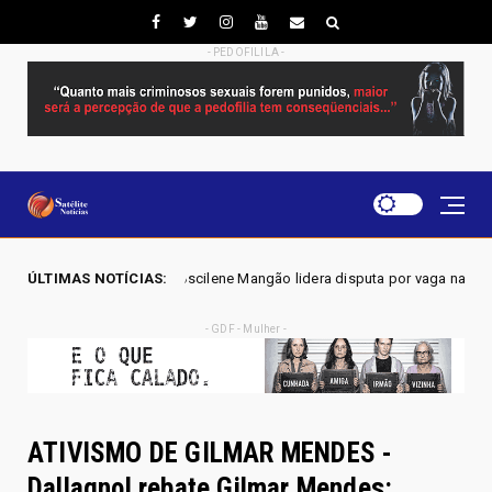
- PEDOFILILA -
oscilene Mangão lidera disputa por vaga na Alego em Novo Gama, aponta
ÚLTIMAS NOTÍCIAS:
- GDF - Mulher -
ATIVISMO DE GILMAR MENDES -
Dallagnol rebate Gilmar Mendes: