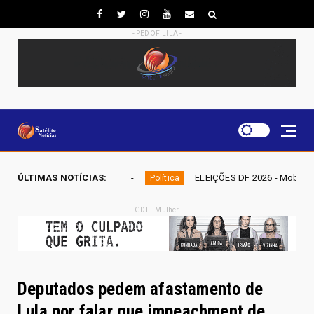
- PEDOFILILA -
GAPE
ÚLTIMAS NOTÍCIAS:
ELEIÇÕES DF 2026 - Mobiliza aposta em nominata comp
Política
- GDF - Mulher -
Deputados pedem afastamento de
Lula por falar que impeachment de