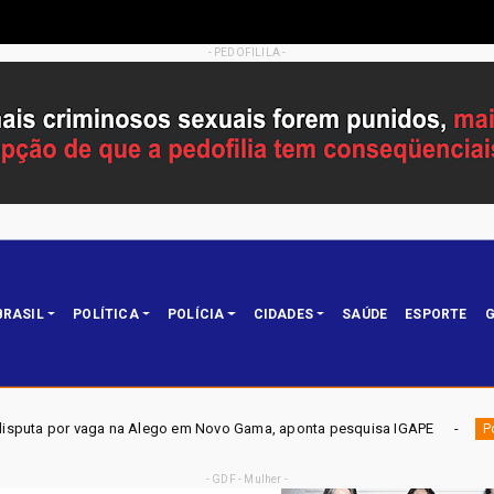
- PEDOFILILA -
BRASIL
POLÍTICA
POLÍCIA
CIDADES
SAÚDE
ESPORTE
G
ego em Novo Gama, aponta pesquisa IGAPE
ELEIÇÕES DF 20
Política
- GDF - Mulher -