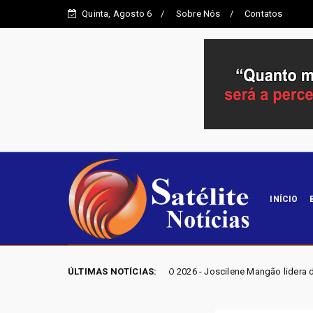
Quinta, Agosto 6
Sobre Nós
Contatos
INÍCIO
ELEIÇÕES GO 2026 - Joscilene Mangão lidera disputa por vaga na Al
ÚLTIMAS NOTÍCIAS:
o