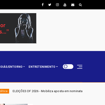
OIÁS/ENTORNO
ENTRETENIMENTO
26 - Mobiliza aposta em nominata completa e mira eleger três deputados d