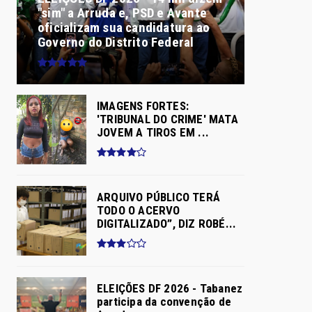
"sim" a Arruda e, PSD e Avante
oficializam sua candidatura ao
Governo do Distrito Federal
IMAGENS FORTES:
'TRIBUNAL DO CRIME' MATA
JOVEM A TIROS EM ...
ARQUIVO PÚBLICO TERÁ
TODO O ACERVO
DIGITALIZADO”, DIZ ROBÉ...
ELEIÇÕES DF 2026 - Tabanez
participa da convenção de