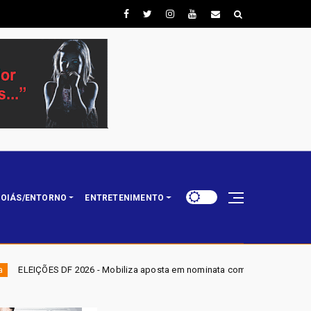
OIÁS/ENTORNO
ENTRETENIMENTO
a aposta em nominata completa e mira eleger três deputados distritais em