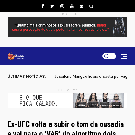
- PEDOFILILA -
ilene Mangão lidera disputa por vaga na Alego em Novo Gama, aponta pes
ÚLTIMAS NOTÍCIAS:
- GDF - Mulher -
Ex-UFC volta a subir o tom da ousadia
e vai para o 'VAR' do algoritmo dois