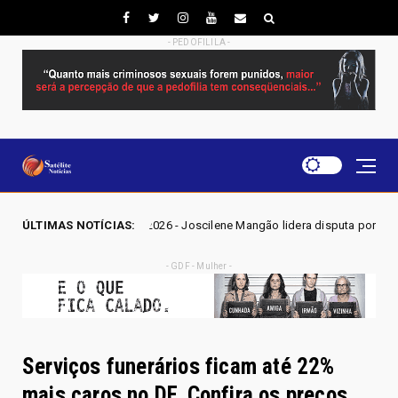
- PEDOFILILA -
 2026 - Joscilene Mangão lidera disputa por vaga na Alego em Novo Gam
ÚLTIMAS NOTÍCIAS:
- GDF - Mulher -
Serviços funerários ficam até 22%
mais caros no DF. Confira os preços