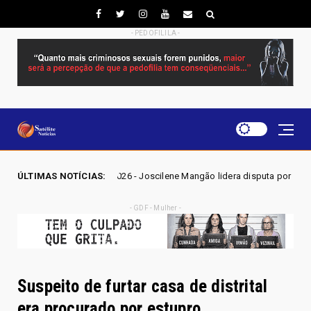
- PEDOFILILA -
GO 2026 - Joscilene Mangão lidera disputa por vaga na Alego em Novo G
ÚLTIMAS NOTÍCIAS:
- GDF - Mulher -
Suspeito de furtar casa de distrital
era procurado por estupro