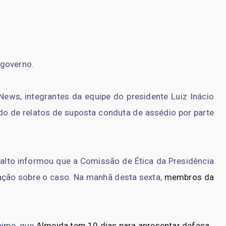
 governo.
News, integrantes da equipe do presidente Luiz Inácio
do de relatos de suposta conduta de assédio por parte
analto informou que a Comissão de Ética da Presidência
ação sobre o caso. Na manhã desta sexta,
membros da
ânime, que
Almeida tem 10 dias para apresentar defesa
.