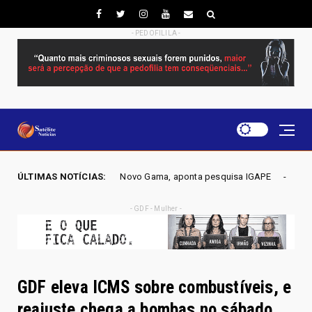
- PEDOFILILA -
go em Novo Gama, aponta pesquisa IGAPE
ÚLTIMAS NOTÍCIAS:
ELEIÇÕES DF 202
Política
- GDF - Mulher -
GDF eleva ICMS sobre combustíveis, e
reajuste chega a bombas no sábado