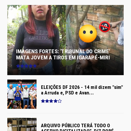
IMAGENS FORTES: 'TRIBUNAL DO CRIME'
MATA JOVEM A TIROS EM IGARAPÉ-MIRI
ELEIÇÕES DF 2026 - 14 mil dizem "sim"
a Arruda e, PSD e Avan...
ARQUIVO PÚBLICO TERÁ TODO O