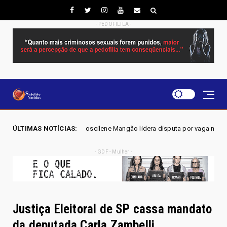
- PEDOFILILA -
6 - Joscilene Mangão lidera disputa por vaga na Alego em Novo Gama, ap
ÚLTIMAS NOTÍCIAS:
- GDF - Mulher -
Justiça Eleitoral de SP cassa mandato
da deputada Carla Zambelli