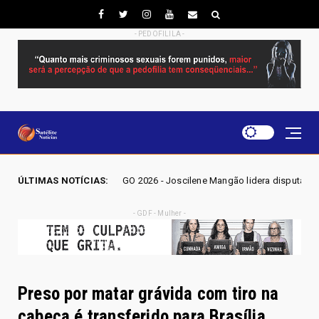
- PEDOFILILA -
EIÇÕES GO 2026 - Joscilene Mangão lidera disputa por vaga na Alego em 
ÚLTIMAS NOTÍCIAS:
- GDF - Mulher -
Preso por matar grávida com tiro na
cabeça é transferido para Brasília