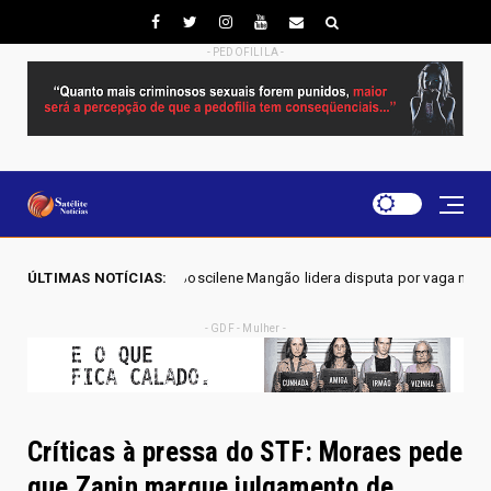
- PEDOFILILA -
oscilene Mangão lidera disputa por vaga na Alego em Novo Gama, aponta 
ÚLTIMAS NOTÍCIAS:
- GDF - Mulher -
Críticas à pressa do STF: Moraes pede
que Zanin marque julgamento de