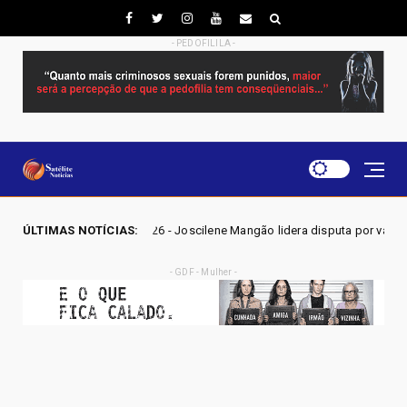
- PEDOFILILA -
26 - Joscilene Mangão lidera disputa por vaga na Alego em Novo Gama, 
ÚLTIMAS NOTÍCIAS:
- GDF - Mulher -