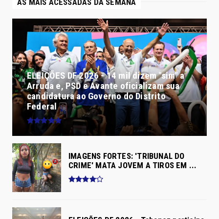
AS MAIS ACESSADAS DA SEMANA
ELEIÇÕES DF 2026 - 14 mil dizem "sim" a
Arruda e, PSD e Avante oficializam sua
candidatura ao Governo do Distrito
Federal
IMAGENS FORTES: 'TRIBUNAL DO
CRIME' MATA JOVEM A TIROS EM ...