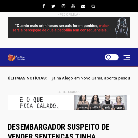
- PEDOFILILA -
ga na Alego em Novo Gama, aponta pesquisa IGAPE
ÚLTIMAS NOTÍCIAS:
ELEIÇ
Política
- GDF - Mulher -
DESEMBARGADOR SUSPEITO DE
VENDER SENTENÇAS TINHA