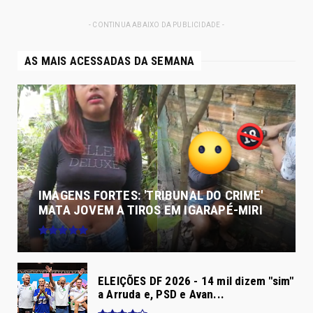
- CONTINUA ABAIXO DA PUBLICIDADE -
AS MAIS ACESSADAS DA SEMANA
IMAGENS FORTES: 'TRIBUNAL DO CRIME'
MATA JOVEM A TIROS EM IGARAPÉ-MIRI
ELEIÇÕES DF 2026 - 14 mil dizem "sim"
a Arruda e, PSD e Avan...