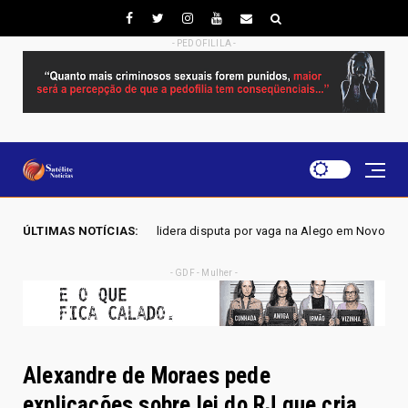
- PEDOFILILA -
ngão lidera disputa por vaga na Alego em Novo Gama, aponta pesquisa I
ÚLTIMAS NOTÍCIAS:
- GDF - Mulher -
Alexandre de Moraes pede
explicações sobre lei do RJ que cria