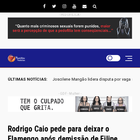
- PEDOFILILA -
6 - Joscilene Mangão lidera disputa por vaga na Alego em Novo Gama, a
ÚLTIMAS NOTÍCIAS:
- GDF - Mulher -
Rodrigo Caio pede para deixar o
Flamengo após demissão de Filipe