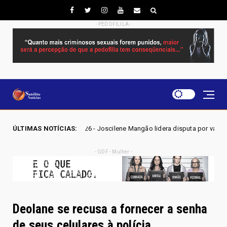
- PEDOFILILA -
GO 2026 - Joscilene Mangão lidera disputa por vaga na Alego em Novo G
ÚLTIMAS NOTÍCIAS:
- GDF - Mulher -
Deolane se recusa a fornecer a senha
de seus celulares à polícia