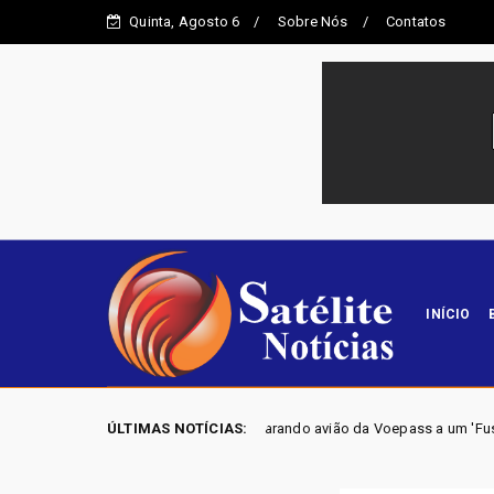
Quinta, Agosto 6
Sobre Nós
Contatos
INÍCIO
revela piloto comparando avião da Voepass a um 'Fusquinha' e admitindo fa
ÚLTIMAS NOTÍCIAS: