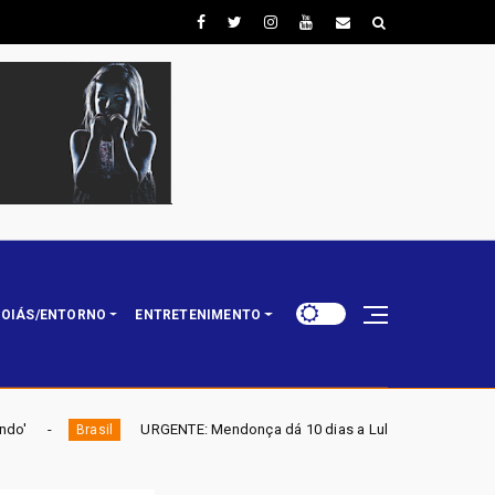
OIÁS/ENTORNO
ENTRETENIMENTO
GENTE: Mendonça dá 10 dias a Lula
ELEIÇÕES 2026 - 
Destaque