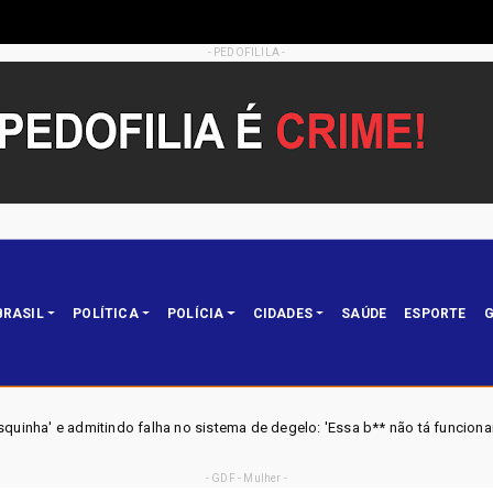
- PEDOFILILA -
BRASIL
POLÍTICA
POLÍCIA
CIDADES
SAÚDE
ESPORTE
G
lha no sistema de degelo: 'Essa b** não tá funcionando'
UR
Brasil
- GDF - Mulher -