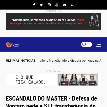
- PEDOFILILA -
 Joscilene Mangão lidera disputa por vaga na Alego em Novo Gama, apon
ÚLTIMAS NOTÍCIAS:
- GDF - Mulher -
ESCANDALO DO MASTER - Defesa de
Vorcaro pede a STF transferência do