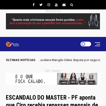
- PEDOFILILA -
 - Joscilene Mangão lidera disputa por vaga na Alego em Novo Gama, ap
ÚLTIMAS NOTÍCIAS:
- GDF - Mulher -
ESCANDALO DO MASTER - PF aponta
que Ciro recebia repasses mensais de