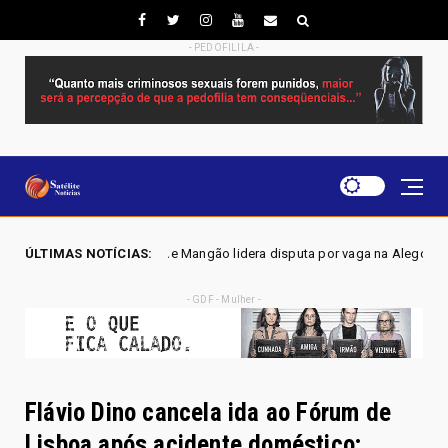
- PEDOFILILA -
cilene Mangão lidera disputa por vaga na Alego em Novo Gama, aponta p
ÚLTIMAS NOTÍCIAS:
- GDF - Mulher -
Flávio Dino cancela ida ao Fórum de
Lisboa após acidente doméstico;