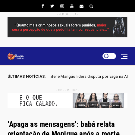
- PEDOFILILA -
ilene Mangão lidera disputa por vaga na Alego em Novo Gama, aponta pe
ÚLTIMAS NOTÍCIAS:
- GDF - Mulher -
’Apaga as mensagens’: babá relata
orientação de Monique após a morte