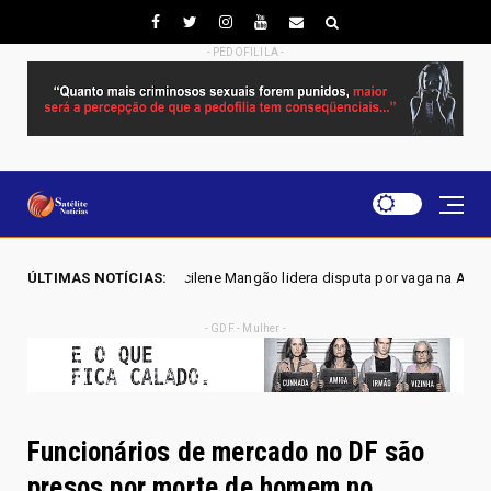
- PEDOFILILA -
 Joscilene Mangão lidera disputa por vaga na Alego em Novo Gama, apont
ÚLTIMAS NOTÍCIAS:
- GDF - Mulher -
Funcionários de mercado no DF são
presos por morte de homem no