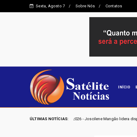
Sexta, Agosto 7
Sobre Nós
Contatos
INÍCIO
EIÇÕES GO 2026 - Joscilene Mangão lidera disputa por vaga na Alego em
ÚLTIMAS NOTÍCIAS: