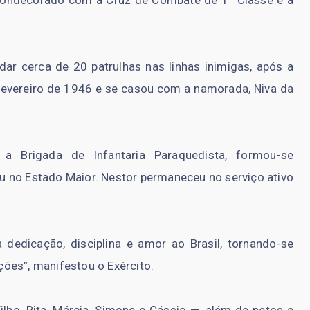
condecorado com a Cruz de Combate de 1ª Classe e a
r cerca de 20 patrulhas nas linhas inimigas, após a
m fevereiro de 1946 e se casou com a namorada, Niva da
u a Brigada de Infantaria Paraquedista, formou-se
uou no Estado Maior. Nestor permaneceu no serviço ativo
a dedicação, disciplina e amor ao Brasil, tornando-se
ões”, manifestou o Exército.