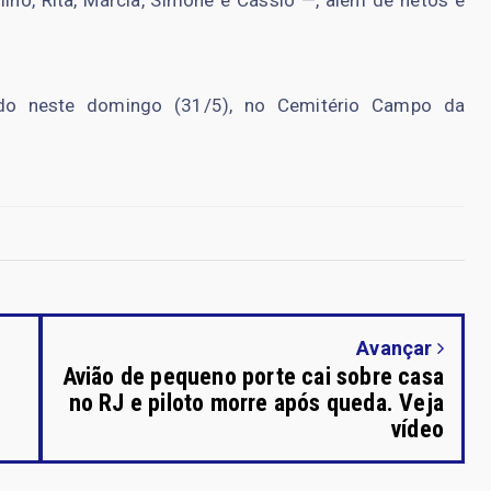
ilho, Rita, Márcia, Simone e Cássio —, além de netos e
zado neste domingo (31/5), no Cemitério Campo da
Avançar
Avião de pequeno porte cai sobre casa
no RJ e piloto morre após queda. Veja
vídeo