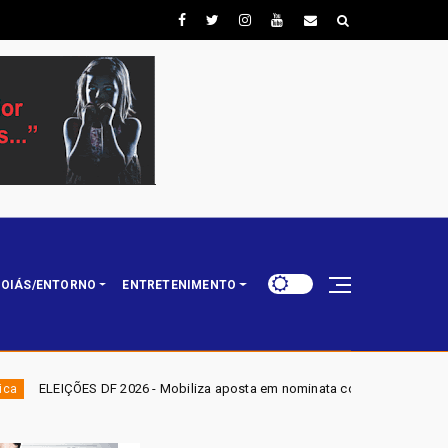
OIÁS/ENTORNO
ENTRETENIMENTO
obiliza aposta em nominata completa e mira eleger três deputados distrit