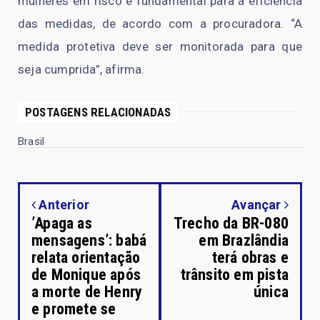
mulheres em risco é fundamental para a eficiência
das medidas, de acordo com a procuradora. “A
medida protetiva deve ser monitorada para que
seja cumprida”, afirma.
POSTAGENS RELACIONADAS
Brasil
Anterior
Avançar
’Apaga as
Trecho da BR-080
mensagens’: babá
em Brazlândia
relata orientação
terá obras e
de Monique após
trânsito em pista
a morte de Henry
única
e promete se