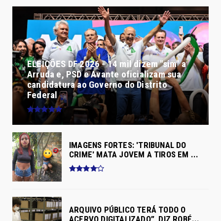
ELEIÇÕES DF 2026 - 14 mil dizem "sim" a
Arruda e, PSD e Avante oficializam sua
candidatura ao Governo do Distrito
Federal
IMAGENS FORTES: 'TRIBUNAL DO
CRIME' MATA JOVEM A TIROS EM ...
ARQUIVO PÚBLICO TERÁ TODO O
ACERVO DIGITALIZADO”, DIZ ROBÉ...