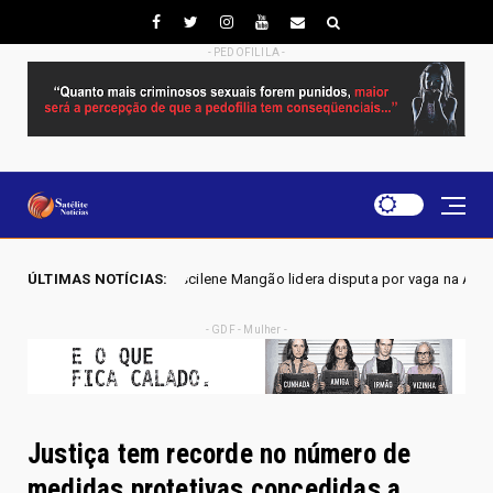
- PEDOFILILA -
- Joscilene Mangão lidera disputa por vaga na Alego em Novo Gama, apon
ÚLTIMAS NOTÍCIAS:
- GDF - Mulher -
Justiça tem recorde no número de
medidas protetivas concedidas a