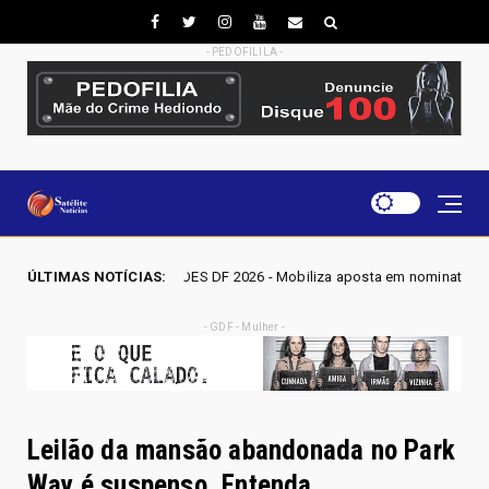
- PEDOFILILA -
026 - Mobiliza aposta em nominata completa e mira eleger três deputados 
ÚLTIMAS NOTÍCIAS:
- GDF - Mulher -
Leilão da mansão abandonada no Park
Way é suspenso. Entenda