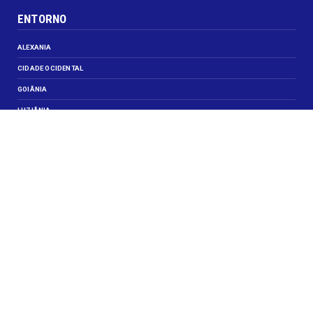
ENTORNO
ALEXANIA
CIDADE OCIDENTAL
GOIÂNIA
LUZIÂNIA
NOVO GAMA
VALPARAISO DE GOIÁS
VEJA TAMBÉM
CELEBRIDADES
JUSTIÇA
OBITUÁRIO
OPINIÃO
SANTA MARIA