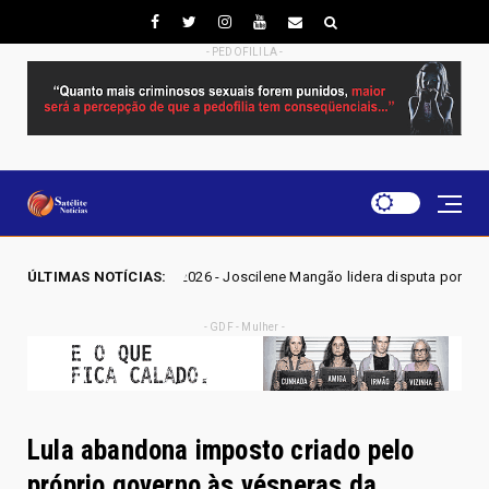
- PEDOFILILA -
 GO 2026 - Joscilene Mangão lidera disputa por vaga na Alego em Novo 
ÚLTIMAS NOTÍCIAS:
- GDF - Mulher -
Lula abandona imposto criado pelo
próprio governo às vésperas da