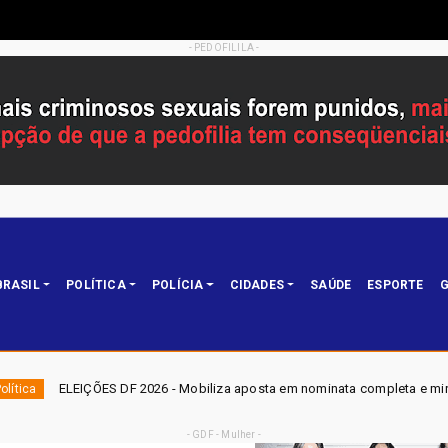
- PEDOFILILA -
BRASIL
POLÍTICA
POLÍCIA
CIDADES
SAÚDE
ESPORTE
G
26 - Mobiliza aposta em nominata completa e mira eleger três deputados d
- GDF - Mulher -