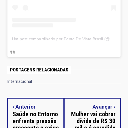
Um post compartilhado por Ponto De Vista Brasil (@pontodevistaabr)
POSTAGENS RELACIONADAS
Internacional
Anterior
Avançar
Saúde no Entorno
Mulher vai cobrar
enfrenta pressão
dívida de R$ 30
crescente e exige
mil e é agredida