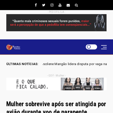
- PEDOFILILA -
 - Joscilene Mangão lidera disputa por vaga na Alego em Novo Gama, ap
ÚLTIMAS NOTÍCIAS:
- GDF - Mulher -
Mulher sobrevive após ser atingida por
avião durante voo de parapente