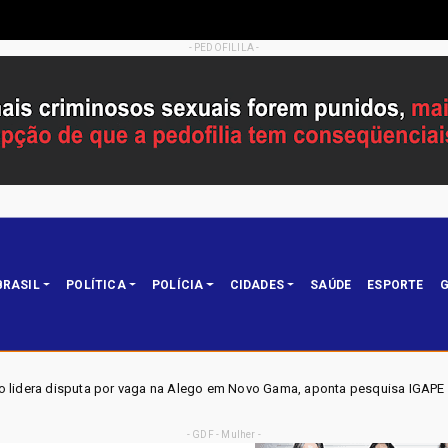
- PEDOFILILA -
BRASIL
POLÍTICA
POLÍCIA
CIDADES
SAÚDE
ESPORTE
G
a Alego em Novo Gama, aponta pesquisa IGAPE
ELEIÇÕES 
Política
- GDF - Mulher -