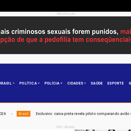
- PEDOFILILA -
BRASIL
POLÍTICA
POLÍCIA
CIDADES
SAÚDE
ESPORTE
G
vo: caixa-preta revela piloto comparando avião da Voepass a um 'Fusquinha
- GDF - Mulher -