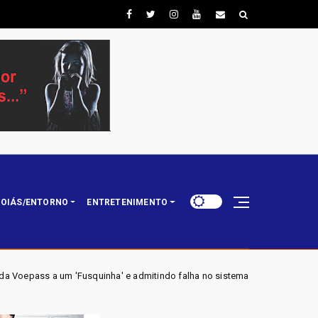
OIÁS/ENTORNO
ENTRETENIMENTO
' e admitindo falha no sistema de degelo: 'Essa b** não tá funcionando'