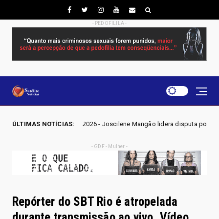
- PEDOFILILA -
O 2026 - Joscilene Mangão lidera disputa por vaga na Alego em Novo Ga
ÚLTIMAS NOTÍCIAS:
- GDF - Mulher -
Repórter do SBT Rio é atropelada
durante transmissão ao vivo. Vídeo