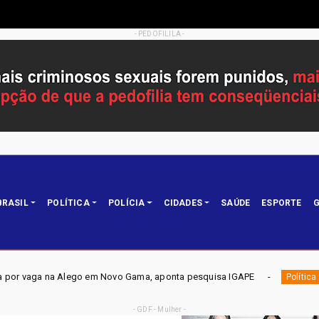
- PEDOFILILA -
BRASIL
POLÍTICA
POLÍCIA
CIDADES
SAÚDE
ESPORTE
G
o Gama, aponta pesquisa IGAPE
ELEIÇÕES DF 2026 - Mobil
Política
- GDF - Mulher -