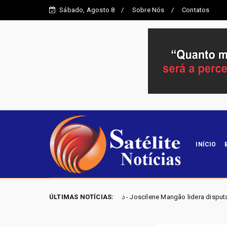
Sábado, Agosto 8
Sobre Nós
Contatos
INÍCIO
ES GO 2026 - Joscilene Mangão lidera disputa por vaga na Alego em Nov
ÚLTIMAS NOTÍCIAS: