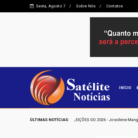
Sexta, Agosto 7
Sobre Nós
Contatos
INÍCIO
ELEIÇÕES GO 2026 - Joscilene Mangão lidera disputa por va
ÚLTIMAS NOTÍCIAS:
Entorno