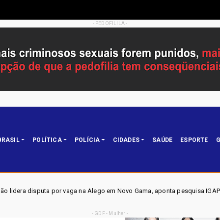
- PEDOFILILA -
BRASIL
POLÍTICA
POLÍCIA
CIDADES
SAÚDE
ESPORTE
G
ga na Alego em Novo Gama, aponta pesquisa IGAPE
ELEIÇ
Política
- GDF - Mulher -