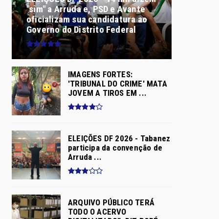
"sim" a Arruda e, PSD e Avante
oficializam sua candidatura ao
Governo do Distrito Federal
IMAGENS FORTES:
'TRIBUNAL DO CRIME' MATA
JOVEM A TIROS EM ...
ELEIÇÕES DF 2026 - Tabanez
participa da convenção de
Arruda ...
ARQUIVO PÚBLICO TERÁ
TODO O ACERVO