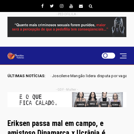
- PEDOFILILA -
6 - Joscilene Mangão lidera disputa por vaga na Alego em Novo Gama, ap
ÚLTIMAS NOTÍCIAS:
- GDF - Mulher -
Eriksen passa mal em campo, e
amistoso Dinamarca x Ucrânia é