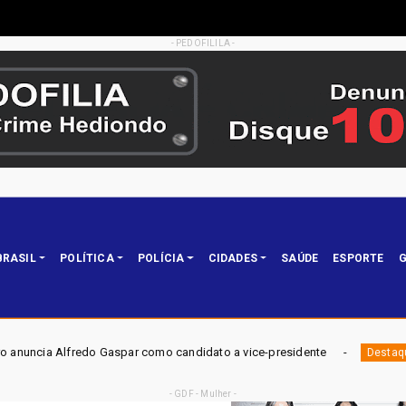
- PEDOFILILA -
BRASIL
POLÍTICA
POLÍCIA
CIDADES
SAÚDE
ESPORTE
G
aspar como candidato a vice-presidente
ELEIÇÕES DF 20
Destaque
- GDF - Mulher -