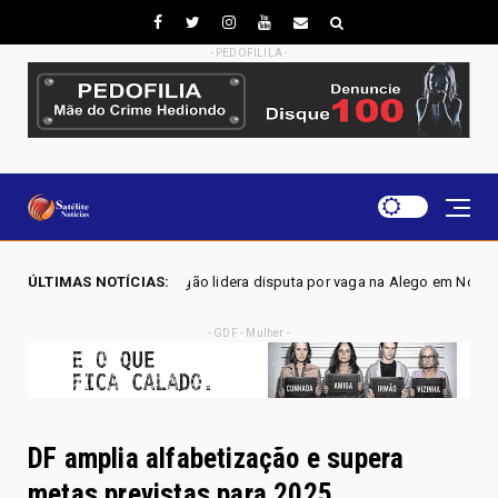
- PEDOFILILA -
ra disputa por vaga na Alego em Novo Gama, aponta pesquisa IGAPE
ÚLTIMAS NOTÍCIAS:
- GDF - Mulher -
DF amplia alfabetização e supera
metas previstas para 2025