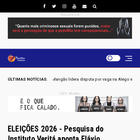
- PEDOFILILA -
ene Mangão lidera disputa por vaga na Alego em Novo Gama, aponta pesqu
ÚLTIMAS NOTÍCIAS:
- GDF - Mulher -
ELEIÇÕES 2026 - Pesquisa do
Instituto Veritá aponta Flávio