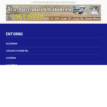
- CONTINUA ABAIXO DA PUBLICIDADE -
ENTORNO
ALEXANIA
CIDADE OCIDENTAL
GOIÂNIA
LUZIÂNIA
NOVO GAMA
VALPARAISO DE GOIÁS
VEJA TAMBÉM
CELEBRIDADES
JUSTIÇA
OBITUÁRIO
OPINIÃO
SANTA MARIA