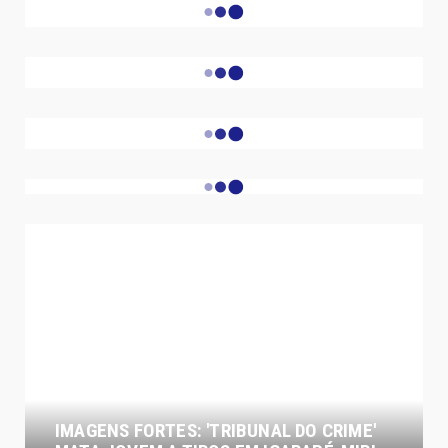
LKCIO Calçados
- APP MULHER SEGURA - GOVGO -
- CONTINUA ABAIXO DA PUBLICIDADE -
- CONTINUA ABAIXO DA PUBLICIDADE -
AS MAIS ACESSADAS DA SEMANA
IMAGENS FORTES: 'TRIBUNAL DO CRIME'