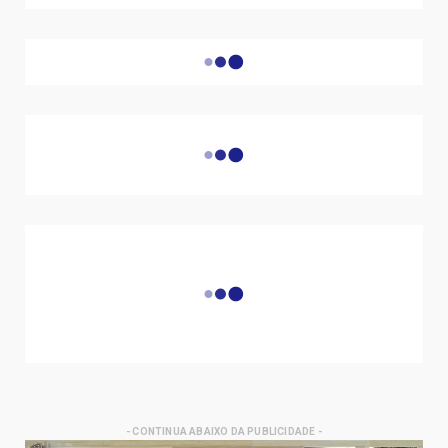
- Edição Impressa -
Edição Impressa
SIGA
Facebook
Instagram
YouTube
PÁGINAS
Política de Privacidade
Termo de Uso
Sobre Nós
Contatos
Regras para utilização dos grupos Agencia Satélite no
Whatsapp e Telegram
- CONTINUA ABAIXO DA PUBLICIDADE -