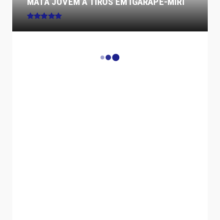
MATA JOVEM A TIROS EM IGARAPÉ-MIRI
ELEIÇÕES DF 2026 - 14 mil dizem "sim"
a Arruda e, PSD e Avan...
ARQUIVO PÚBLICO TERÁ TODO O
ACERVO DIGITALIZADO”, DIZ ROBÉ...
Comerciantes de Novo Gama
protestam após decreto da Prefe...