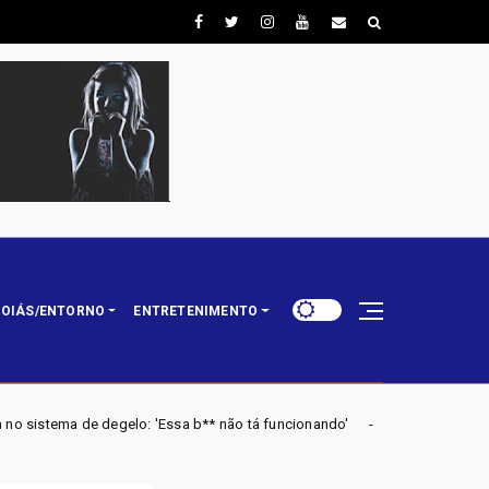
OIÁS/ENTORNO
ENTRETENIMENTO
Essa b** não tá funcionando'
URGENTE: Mendonça dá 10 di
Brasil