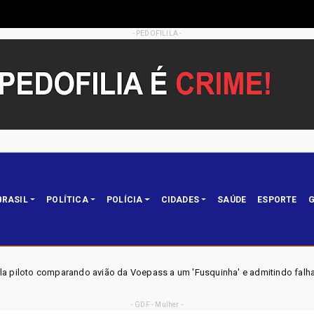
- PEDOFILILA -
BRASIL
POLÍTICA
POLÍCIA
CIDADES
SAÚDE
ESPORTE
G
ião da Voepass a um 'Fusquinha' e admitindo falha no sistema de degelo: '
- GDF - Mulher -